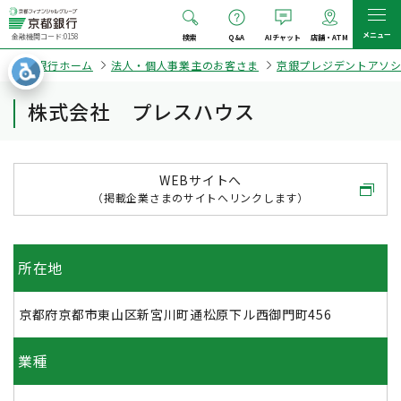
メニュー
金融機関コード:0158
検索
Q&A
AIチャット
店舗・ATM
京都銀行ホーム
法人・個人事業主のお客さま
京銀プレジデントアソ
株式会社 プレスハウス
WEBサイトへ
（掲載企業さまのサイトへリンクします）
所在地
京都府京都市東山区新宮川町通松原下ル西御門町456
業種