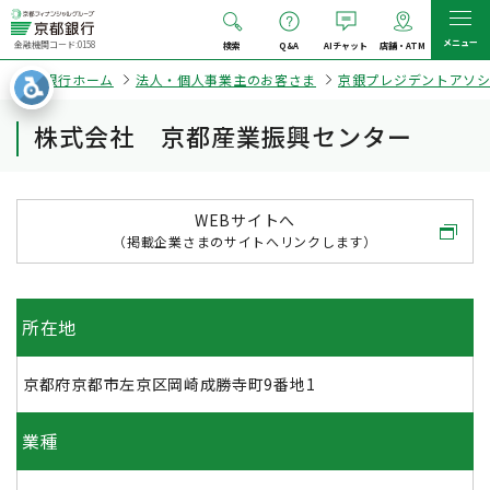
メニュー
金融機関コード:0158
検索
Q&A
AIチャット
店舗・ATM
京都銀行ホーム
法人・個人事業主のお客さま
京銀プレジデントアソ
株式会社 京都産業振興センター
WEBサイトへ
（掲載企業さまのサイトへリンクします）
所在地
京都府京都市左京区岡崎成勝寺町9番地1
業種