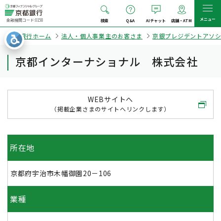
メニュー
金融機関コード:0158
検索
Q&A
AIチャット
店舗・ATM
京都銀行ホーム
法人・個人事業主のお客さま
京銀プレジデントアソ
京都インターナショナル 株式会社
WEBサイトへ
（掲載企業さまのサイトへリンクします）
所在地
京都府宇治市木幡御園20－106
業種