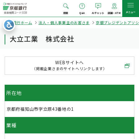
メニュー
金融機関コード:0158
検索
Q&A
AIチャット
店舗・ATM
京都銀行ホーム
法人・個人事業主のお客さま
京銀プレジデントアソ
大立工業 株式会社
WEBサイトへ
（掲載企業さまのサイトへリンクします）
所在地
京都府福知山市字立原43番地の1
業種