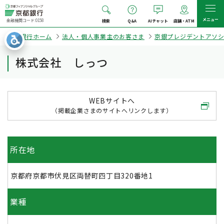
メニュー
金融機関コード:0158
検索
Q&A
AIチャット
店舗・ATM
京都銀行ホーム
法人・個人事業主のお客さま
京銀プレジデントアソ
株式会社 しっつ
WEBサイトへ
（掲載企業さまのサイトへリンクします）
所在地
京都府京都市伏見区両替町四丁目320番地1
業種