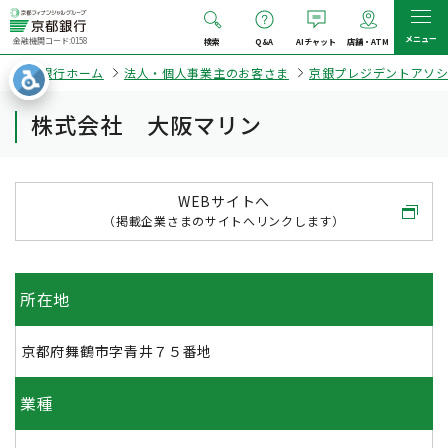
メニュー
金融機関コード:0158
検索
Q&A
AIチャット
店舗・ATM
京都銀行ホーム
法人・個人事業主のお客さま
京銀プレジデントアソ
株式会社 大阪マリン
WEBサイトへ
（掲載企業さまのサイトへリンクします）
所在地
京都府舞鶴市字青井７５番地
業種