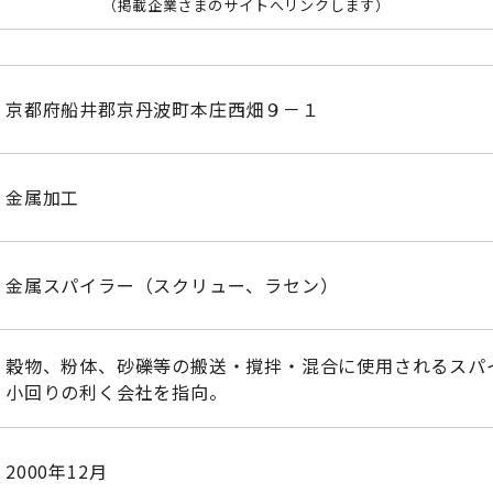
（掲載企業さまのサイトへリンクします）
京都府船井郡京丹波町本庄西畑９－１
金属加工
金属スパイラー（スクリュー、ラセン）
穀物、粉体、砂礫等の搬送・撹拌・混合に使用されるスパ
小回りの利く会社を指向。
2000年12月