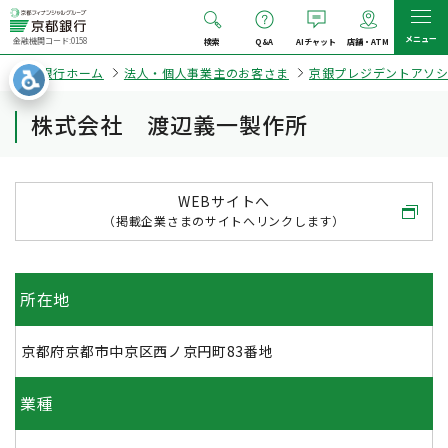
メニュー
金融機関コード:0158
検索
Q&A
AIチャット
店舗・ATM
京都銀行ホーム
法人・個人事業主のお客さま
京銀プレジデントアソ
株式会社 渡辺義一製作所
WEBサイトへ
（掲載企業さまのサイトへリンクします）
所在地
京都府京都市中京区西ノ京円町83番地
業種