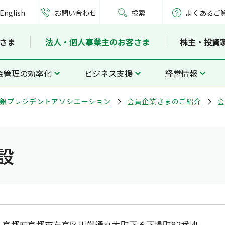
English
お問い合わせ
検索
よくあるご
さま
法人・個人事業主のお客さま
株主・投資
金管理の効率化
ビジネス支援
経営情報
銀プレジデントアソシエーション
会員企業さまのご紹介
会
設
京都府京都市左京区川端通丸太町下る下堤町82番地