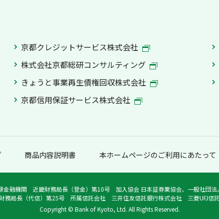
京都クレジットサービス株式会社
株式会社京都総研コンサルティング
きょうと事業再生債権回収株式会社
京都信用保証サービス株式会社
プ
商品内容説明書
本ホームページのご利用にあたって
録金融機関 近畿財務局長（登金）第10号 加入協会 日本証券業協会、一般社団
財務局長（代信）第25号 所属信託会社 三井住友信託銀行株式会社 三菱UFJ信
Copyright © Bank of Kyoto, Ltd. All Rights Reserved.