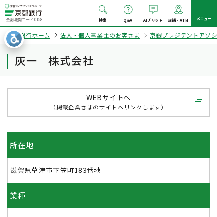
メニュー
金融機関コード:0158
検索
Q&A
AIチャット
店舗・ATM
京都銀行ホーム
法人・個人事業主のお客さま
京銀プレジデントアソ
灰一 株式会社
WEBサイトへ
（掲載企業さまのサイトへリンクします）
所在地
滋賀県草津市下笠町183番地
業種