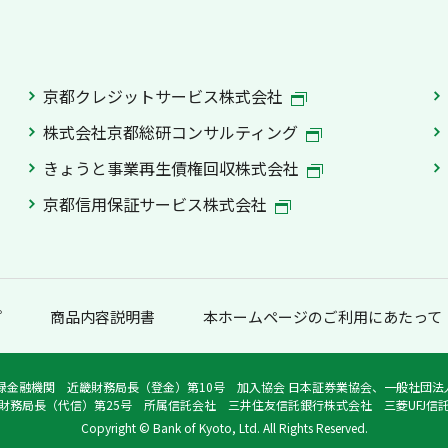
京都クレジットサービス株式会社
株式会社京都総研コンサルティング
きょうと事業再生債権回収株式会社
京都信用保証サービス株式会社
プ
商品内容説明書
本ホームページのご利用にあたって
録金融機関 近畿財務局長（登金）第10号 加入協会 日本証券業協会、一般社団
財務局長（代信）第25号 所属信託会社 三井住友信託銀行株式会社 三菱UFJ信
Copyright © Bank of Kyoto, Ltd. All Rights Reserved.