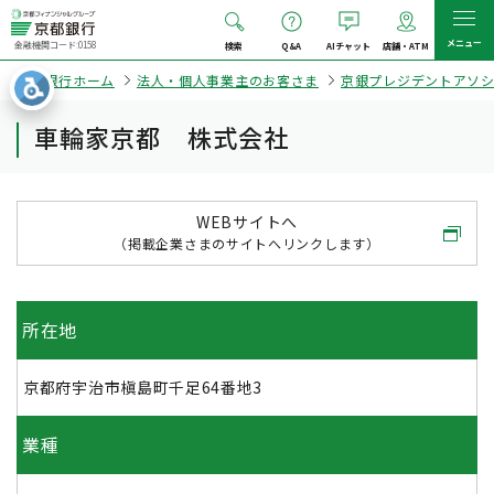
メニュー
金融機関コード:0158
検索
Q&A
AIチャット
店舗・ATM
京都銀行ホーム
法人・個人事業主のお客さま
京銀プレジデントアソ
車輪家京都 株式会社
WEBサイトへ
（掲載企業さまのサイトへリンクします）
所在地
京都府宇治市槇島町千足64番地3
業種