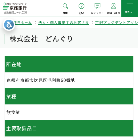
メニュー
金融機関コード:0158
検索
Q&A
AIチャット
店舗・ATM
京都銀行ホーム
法人・個人事業主のお客さま
京銀プレジデントアソ
株式会社 どんぐり
所在地
京都府京都市伏見区毛利町60番地
業種
飲食業
主要取扱品目