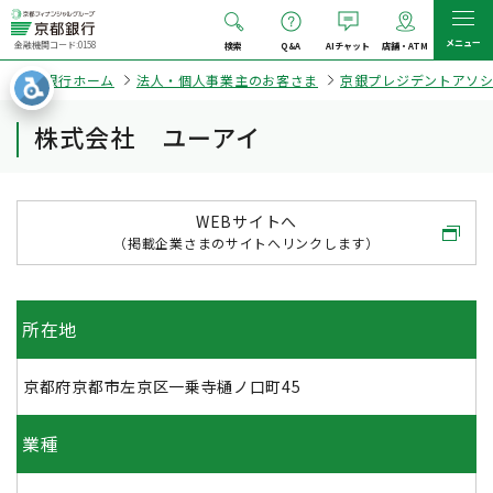
メニュー
金融機関コード:0158
検索
Q&A
AIチャット
店舗・ATM
京都銀行ホーム
法人・個人事業主のお客さま
京銀プレジデントアソ
株式会社 ユーアイ
WEBサイトへ
（掲載企業さまのサイトへリンクします）
所在地
京都府京都市左京区一乗寺樋ノ口町45
業種