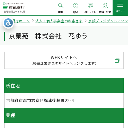
メニュー
金融機関コード:0158
検索
Q&A
AIチャット
店舗・ATM
京都銀行ホーム
法人・個人事業主のお客さま
京銀プレジデントアソ
京菓苑 株式会社 花ゆう
WEBサイトへ
（掲載企業さまのサイトへリンクします）
所在地
京都府京都市右京区梅津後藤町22-4
業種