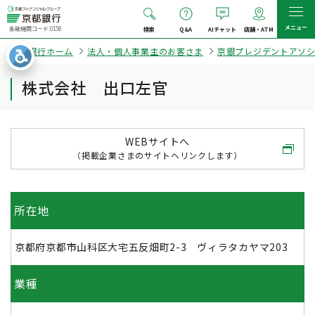
メニュー
金融機関コード:0158
検索
Q&A
AIチャット
店舗・ATM
京都銀行ホーム
法人・個人事業主のお客さま
京銀プレジデントアソ
株式会社 出口左官
WEBサイトへ
（掲載企業さまのサイトへリンクします）
所在地
京都府京都市山科区大宅五反畑町2-3 ヴィラタカヤマ203
業種