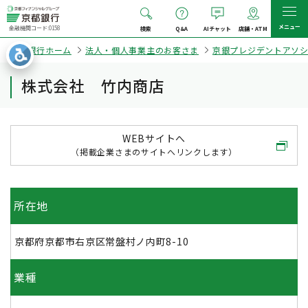
メニュー
金融機関コード:0158
検索
Q&A
AIチャット
店舗・ATM
京都銀行ホーム
法人・個人事業主のお客さま
京銀プレジデントアソ
株式会社 竹内商店
WEBサイトへ
（掲載企業さまのサイトへリンクします）
所在地
京都府京都市右京区常盤村ノ内町8-10
業種