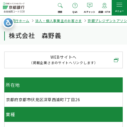
メニュー
金融機関コード:0158
検索
Q&A
AIチャット
店舗・ATM
京都銀行ホーム
法人・個人事業主のお客さま
京銀プレジデントアソ
株式会社 森野義
WEBサイトへ
（掲載企業さまのサイトへリンクします）
所在地
京都府京都市伏見区深草西浦町7丁目26
業種