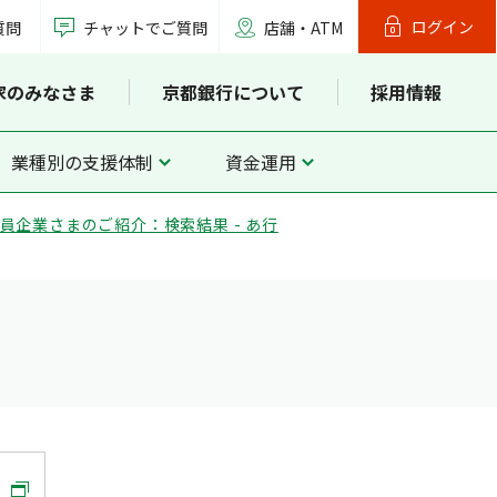
ログイン
質問
チャットでご質問
店舗・ATM
家のみなさま
京都銀行について
採用情報
業種別の支援体制
資金運用
員企業さまのご紹介：検索結果 - あ行