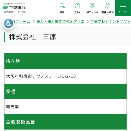
メニュー
金融機関コード:0158
検索
Q&A
AIチャット
店舗・ATM
京都銀行ホーム
法人・個人事業主のお客さま
京銀プレジデントアソ
株式会社 三原
所在地
大阪府和泉市テクノステージ1-3-10
業種
卸売業
主要取扱品目