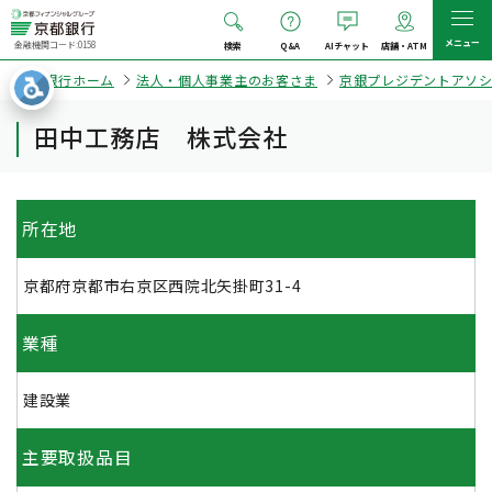
メニュー
金融機関コード:0158
検索
Q&A
AIチャット
店舗・ATM
京都銀行ホーム
法人・個人事業主のお客さま
京銀プレジデントアソ
田中工務店 株式会社
所在地
京都府京都市右京区西院北矢掛町31-4
業種
建設業
主要取扱品目