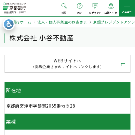
メニュー
金融機関コード:0158
検索
Q&A
AIチャット
店舗・ATM
京都銀行ホーム
法人・個人事業主のお客さま
京銀プレジデントアソ
株式会社 小谷不動産
WEBサイトへ
（掲載企業さまのサイトへリンクします）
所在地
京都府宮津市字鶴賀2055番地の28
業種