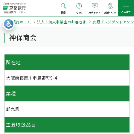
メニュー
金融機関コード:0158
検索
Q&A
AIチャット
店舗・ATM
京都銀行ホーム
法人・個人事業主のお客さま
京銀プレジデントアソ
神保商会
所在地
大阪府寝屋川市豊野町9-4
業種
卸売業
主要取扱品目