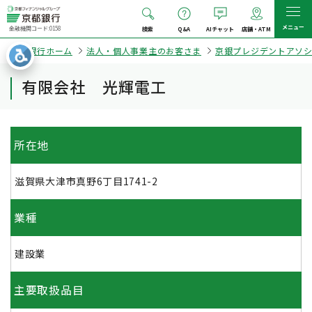
メニュー
金融機関コード:0158
検索
Q&A
AIチャット
店舗・ATM
京都銀行ホーム
法人・個人事業主のお客さま
京銀プレジデントアソ
有限会社 光輝電工
所在地
滋賀県大津市真野6丁目1741-2
業種
建設業
主要取扱品目