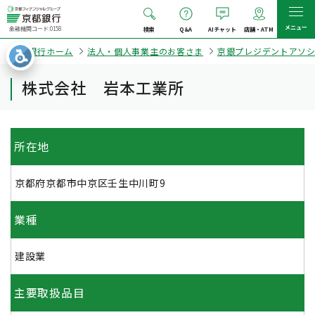
メニュー
金融機関コード:0158
検索
Q&A
AIチャット
店舗・ATM
京都銀行ホーム
法人・個人事業主のお客さま
京銀プレジデントアソ
株式会社 岩本工業所
所在地
京都府京都市中京区壬生中川町9
業種
建設業
主要取扱品目