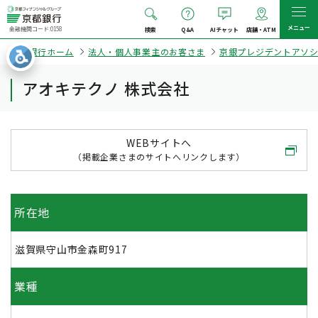
メニュー
金融機関コード:0158
検索
Q&A
AIチャット
店舗・ATM
京都銀行ホーム
法人・個人事業主のお客さま
京銀プレジデントアソ
アオキテクノ 株式会社
WEBサイトへ
（掲載企業さまのサイトへリンクします）
所在地
滋賀県守山市金森町917
業種