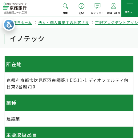
メニュー
金融機関コード:0158
検索
Q&A
AIチャット
店舗・ATM
京都銀行ホーム
法人・個人事業主のお客さま
京銀プレジデントアソ
イノテック
所在地
京都府京都市伏見区羽束師菱川町511-1 ディオフェルティ向
日東2番館710
業種
建設業
主要取扱品目