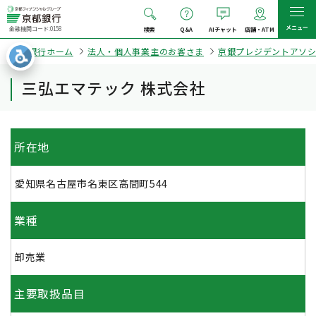
メニュー
金融機関コード:0158
検索
Q&A
AIチャット
店舗・ATM
京都銀行ホーム
法人・個人事業主のお客さま
京銀プレジデントアソ
三弘エマテック 株式会社
所在地
愛知県名古屋市名東区高間町544
業種
卸売業
主要取扱品目