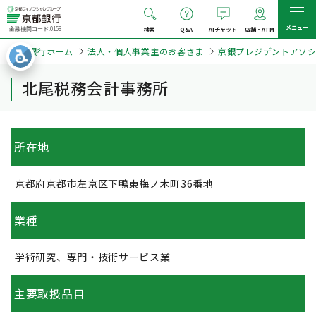
メニュー
金融機関コード:0158
検索
Q&A
AIチャット
店舗・ATM
京都銀行ホーム
法人・個人事業主のお客さま
京銀プレジデントアソ
北尾税務会計事務所
所在地
京都府京都市左京区下鴨東梅ノ木町36番地
業種
学術研究、専門・技術サービス業
主要取扱品目