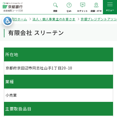
メニュー
金融機関コード:0158
検索
Q&A
AIチャット
店舗・ATM
京都銀行ホーム
法人・個人事業主のお客さま
京銀プレジデントアソ
有限会社 スリーテン
所在地
京都府京田辺市同志社山手1丁目20-10
業種
小売業
主要取扱品目