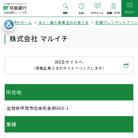
メニュー
金融機関コード:0158
検索
Q&A
AIチャット
店舗・ATM
京都銀行ホーム
法人・個人事業主のお客さま
京銀プレジデントアソ
株式会社 マルイチ
WEBサイトへ
（掲載企業さまのサイトへリンクします）
所在地
滋賀県甲賀市信楽町長野600-1
業種