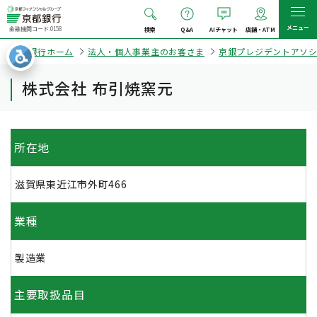
メニュー
金融機関コード:0158
検索
Q&A
AIチャット
店舗・ATM
京都銀行ホーム
法人・個人事業主のお客さま
京銀プレジデントアソ
株式会社 布引焼窯元
所在地
滋賀県東近江市外町466
業種
製造業
主要取扱品目