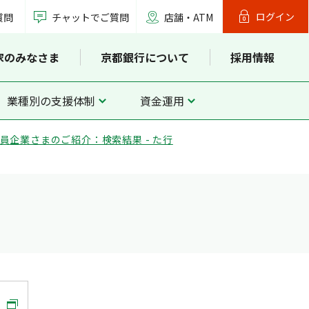
ログイン
質問
チャットでご質問
店舗・ATM
家のみなさま
京都銀行について
採用情報
業種別の支援体制
資金運用
員企業さまのご紹介：検索結果 - た行