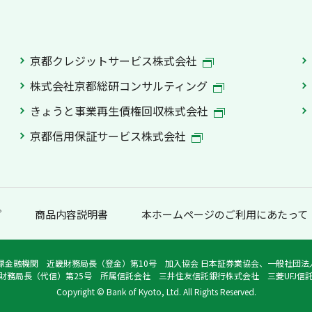
京都クレジットサービス株式会社
株式会社京都総研コンサルティング
きょうと事業再生債権回収株式会社
京都信用保証サービス株式会社
プ
商品内容説明書
本ホームページのご利用にあたって
録金融機関 近畿財務局長（登金）第10号 加入協会 日本証券業協会、一般社団
財務局長（代信）第25号 所属信託会社 三井住友信託銀行株式会社 三菱UFJ信
Copyright © Bank of Kyoto, Ltd. All Rights Reserved.