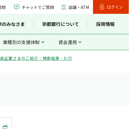
ログイン
質問
チャットでご質問
店舗・ATM
家のみなさま
京都銀行について
採用情報
業種別の支援体制
資金運用
員企業さまのご紹介：検索結果 - た行