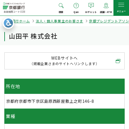
メニュー
金融機関コード:0158
検索
Q&A
AIチャット
店舗・ATM
京都銀行ホーム
法人・個人事業主のお客さま
京銀プレジデントアソ
山田平 株式会社
WEBサイトへ
（掲載企業さまのサイトへリンクします）
所在地
京都府京都市下京区島原西新屋敷上之町146-8
業種