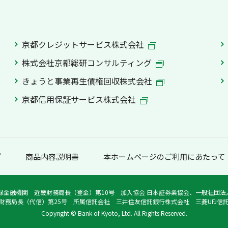
京都クレジットサービス株式会社
株式会社京都総研コンサルティング
きょうと事業再生債権回収株式会社
京都信用保証サービス株式会社
プ
商品内容説明書
本ホームページのご利用にあたって
録金融機関 近畿財務局長（登金）第10号 加入協会 日本証券業協会、一般社団
財務局長（代信）第25号 所属信託会社 三井住友信託銀行株式会社 三菱UFJ信
Copyright © Bank of Kyoto, Ltd. All Rights Reserved.