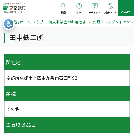
メニュー
金融機関コード:0158
検索
Q&A
AIチャット
店舗・ATM
京都銀行ホーム
法人・個人事業主のお客さま
京銀プレジデントアソ
田中鉄工所
所在地
京都府京都市南区東九条南石田町92
業種
その他
主要取扱品目