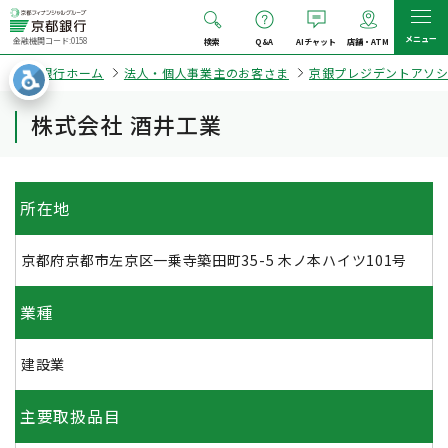
メニュー
金融機関コード:0158
検索
Q&A
AIチャット
店舗・ATM
京都銀行ホーム
法人・個人事業主のお客さま
京銀プレジデントアソ
株式会社 酒井工業
所在地
京都府京都市左京区一乗寺築田町35-5 木ノ本ハイツ101号
業種
建設業
主要取扱品目