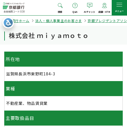
メニュー
金融機関コード:0158
検索
Q&A
AIチャット
店舗・ATM
京都銀行ホーム
法人・個人事業主のお客さま
京銀プレジデントアソ
株式会社 ｍｉｙａｍｏｔｏ
所在地
滋賀県長浜市東野町184-3
業種
不動産業、物品賃貸業
主要取扱品目