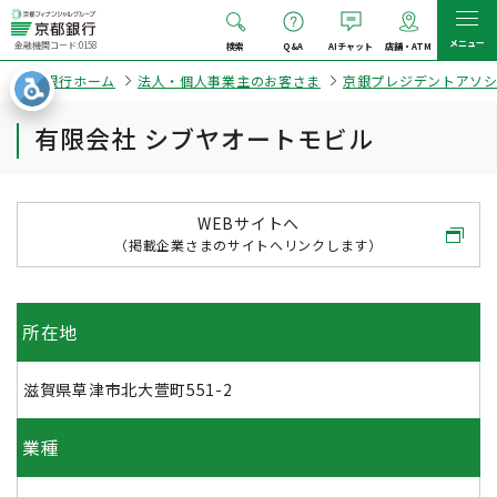
メニュー
金融機関コード:0158
検索
Q&A
AIチャット
店舗・ATM
京都銀行ホーム
法人・個人事業主のお客さま
京銀プレジデントアソ
有限会社 シブヤオートモビル
WEBサイトへ
（掲載企業さまのサイトへリンクします）
所在地
滋賀県草津市北大萱町551-2
業種