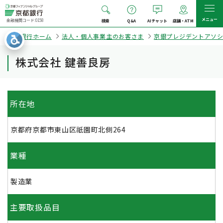
メニュー
金融機関コード:0158
検索
Q&A
AIチャット
店舗・ATM
京都銀行ホーム
法人・個人事業主のお客さま
京銀プレジデントアソ
株式会社 鍵善良房
所在地
京都府京都市東山区祇園町北側264
業種
製造業
主要取扱品目