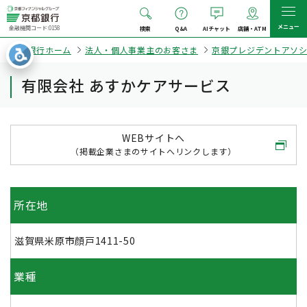
メニュー
金融機関コード:0158
検索
Q&A
AIチャット
店舗・ATM
京都銀行ホーム
法人・個人事業主のお客さま
京銀プレジデントアソ
有限会社 あすかケアサービス
WEBサイトへ
（掲載企業さまのサイトへリンクします）
所在地
滋賀県米原市顔戸1411-50
業種