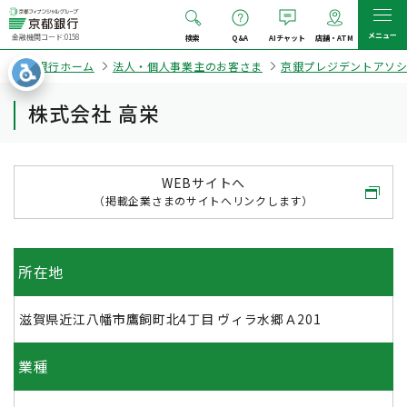
メニュー
金融機関コード:0158
検索
Q&A
AIチャット
店舗・ATM
京都銀行ホーム
法人・個人事業主のお客さま
京銀プレジデントアソ
株式会社 高栄
WEBサイトへ
（掲載企業さまのサイトへリンクします）
所在地
滋賀県近江八幡市鷹飼町北4丁目 ヴィラ水郷Ａ201
業種