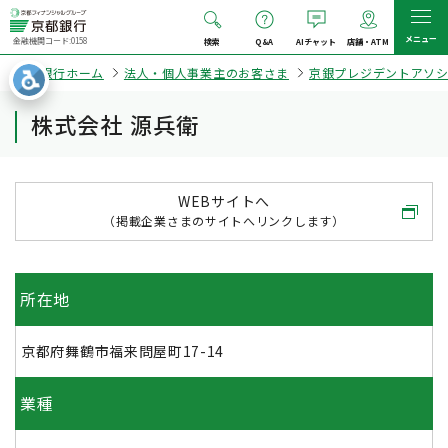
メニュー
金融機関コード:0158
検索
Q&A
AIチャット
店舗・ATM
京都銀行ホーム
法人・個人事業主のお客さま
京銀プレジデントアソ
株式会社 源兵衛
WEBサイトへ
（掲載企業さまのサイトへリンクします）
所在地
京都府舞鶴市福来問屋町17-14
業種