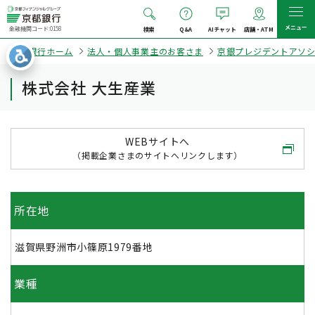
メニュー
金融機関コード:0158
検索
Q&A
AIチャット
店舗・ATM
京都銀行ホーム
法人・個人事業主のお客さま
京銀プレジデントアソ
株式会社 大生産業
WEBサイトへ
（掲載企業さまのサイトへリンクします）
所在地
滋賀県野洲市小篠原1979番地
業種