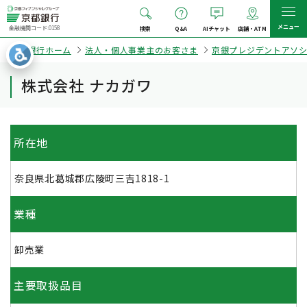
メニュー
金融機関コード:0158
検索
Q&A
AIチャット
店舗・ATM
京都銀行ホーム
法人・個人事業主のお客さま
京銀プレジデントアソ
株式会社 ナカガワ
所在地
奈良県北葛城郡広陵町三吉1818-1
業種
卸売業
主要取扱品目