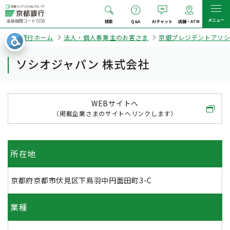
メニュー
金融機関コード:0158
検索
Q&A
AIチャット
店舗・ATM
京都銀行ホーム
法人・個人事業主のお客さま
京銀プレジデントアソ
ソシオジャパン 株式会社
WEBサイトへ
（掲載企業さまのサイトへリンクします）
所在地
京都府京都市伏見区下鳥羽中円面田町3-C
業種