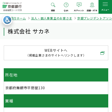
メニュー
金融機関コード:0158
検索
Q&A
AIチャット
店舗・ATM
京都銀行ホーム
法人・個人事業主のお客さま
京銀プレジデントアソ
株式会社 サカネ
WEBサイトへ
（掲載企業さまのサイトへリンクします）
所在地
京都府舞鶴市平野屋130
業種