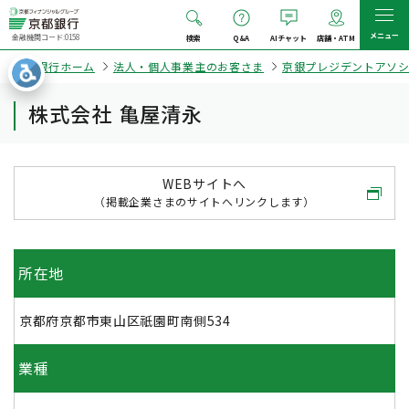
メニュー
金融機関コード:0158
検索
Q&A
AIチャット
店舗・ATM
京都銀行ホーム
法人・個人事業主のお客さま
京銀プレジデントアソ
株式会社 亀屋清永
WEBサイトへ
（掲載企業さまのサイトへリンクします）
所在地
京都府京都市東山区祇園町南側534
業種